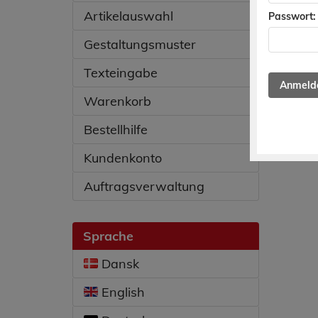
Artikelauswahl
Passwort:
Gestaltungsmuster
Texteingabe
Warenkorb
Bestellhilfe
Kundenkonto
Auftragsverwaltung
Sprache
Dansk
English