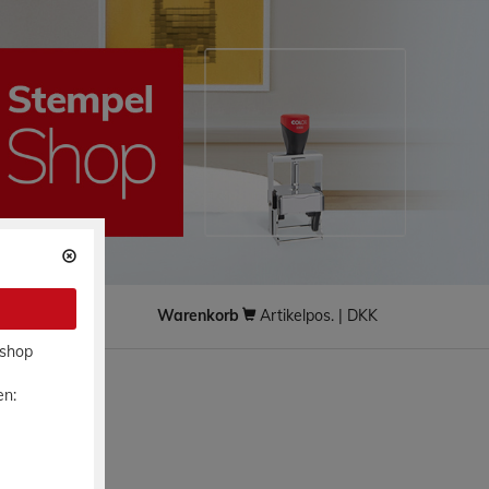
Warenkorb
Artikelpos. | DKK
lshop
en: